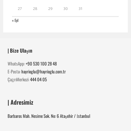
27
28
29
30
31
« Eyl
| Bize Ulaşın
WhatsApp:
+90 530 100 28 48
E-Posta:
hayrioglu@hayrioglu.com.tr
ÇağrıMerkezi:
444 04 05
| Adresimiz
Barbaros Mah. Nesime Sok. No: 6 Ataşehir / İstanbul