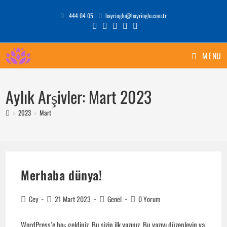
Skip
444 04 05
hayrioglu@hayrioglu.com.tr
to
content
MENU
Aylık Arşivler: Mart 2023
>
2023
>
Mart
Merhaba dünya!
Post
Post
Post
Post
Cey
21 Mart 2023
Genel
0 Yorum
author:
published:
category:
comments:
WordPress’e hoş geldiniz. Bu sizin ilk yazınız. Bu yazıyı düzenleyin ya